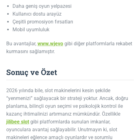
Daha geniş oyun yelpazesi
Kullanıcı dostu arayüz
Çeşitli promosiyon fırsatları
Mobil uyumluluk
Bu avantajlar,
www.wjevo
gibi diğer platformlarla rekabet
kurmasını sağlamıştır.
Sonuç ve Özet
2026 yılında bile, slot makinelerini kesin şekilde
“yenmenizi” sağlayacak bir strateji yoktur. Ancak, doğru
planlama, bilinçli oyun seçimi ve psikolojik kontrol ile
kazanç ihtimalinizi artırmanız mümkündür. Özellikle
jilibee slot
gibi platformlarda sunulan imkanlar,
oyunculara avantaj sağlayabilir. Unutmayın ki, slot
makineleri eğlence amaçlı oyunlardır ve sorumlu