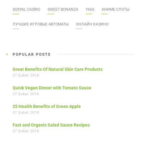
SOSYAL CASINO
SWEET BONANZA
Y666
АНИМЕ СЛОТЫ
ЛУЧШИЕ ИГРОВЫЕ АВТОМАТЫ
ОНЛАЙН КАЗИНО
POPULAR POSTS
Great Benefits Of Natural Skin Care Products
27 Şubat 2018
Quick Vegan Dinner with Tomato Sauce
27 Şubat 2018
25 Health Benefits of Green Apple
27 Şubat 2018
Fast and Organic Salad Sauce Recipes
27 Şubat 2018