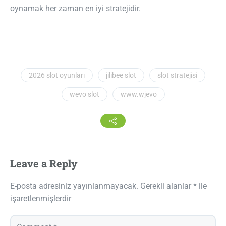
oynamak her zaman en iyi stratejidir.
2026 slot oyunları
jilibee slot
slot stratejisi
wevo slot
www.wjevo
Leave a Reply
E-posta adresiniz yayınlanmayacak.
Gerekli alanlar
*
ile
işaretlenmişlerdir