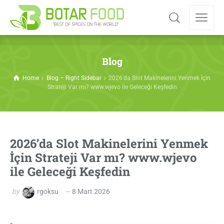
Blog
Home
Blog – Right Sidebar
2026'da Slot Makinelerini Yenmek İçin
Strateji Var mı? www.wjevo ile Geleceği Keşfedin
2026’da Slot Makinelerini Yenmek
İçin Strateji Var mı? www.wjevo
ile Geleceği Keşfedin
by
rgoksu
8 Mart 2026