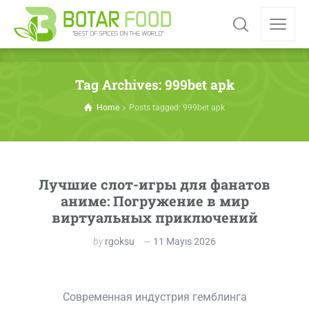
Tag Archives: 999bet apk
Home
Posts tagged: 999bet apk
Лучшие слот-игры для фанатов
аниме: Погружение в мир
виртуальных приключений
by
rgoksu
11 Mayıs 2026
Современная индустрия гемблинга