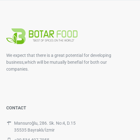
We expect that there is a great potential for developing
business,which will be mutually benefial for both our
companies.
CONTACT
Mansuroğlu, 286. Sk. No:4, D.15
35535 Bayraklı/İzmir