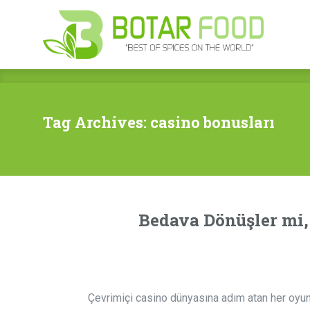
Home
Tag Archives: casino bonusları
Bedava Dönüşler mi,
Çevrimiçi casino dünyasına adım atan her oyun