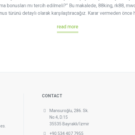
ırma bonusları mı tercih edilmeli?” Bu makalede, 88king, rk88, m
onus türünü detaylı olarak karşılaştıracağız. Karar vermeden önce 
read more
CONTACT
Mansuroğlu, 286. Sk.
No:4, D.15
35535 Bayraklı/İzmir
ies.
+90 534 407 7955