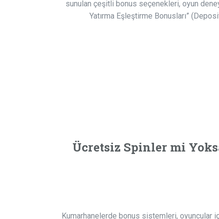
sunulan çeşitli bonus seçenekleri, oyun dene
Yatırma Eşleştirme Bonusları” (Deposit 
Ücretsiz Spinler mi Yoks
Kumarhanelerde bonus sistemleri, oyuncular için