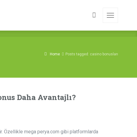
Home
Posts tagged: casino bonusları
onus Daha Avantajlı?
r. Özellikle mega perya.com gibi platformlarda