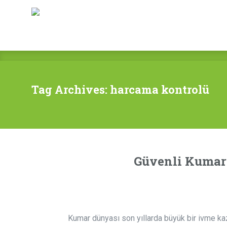
Home
About Us
Products
Contact Us
Tag Archives: harcama kontrolü
Güvenli Kumar:
Kumar dünyası son yıllarda büyük bir ivme kaz