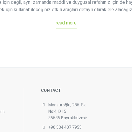
ce için değil, aynı zamanda maddi ve duygusal refahınız için de h
k için kullanabileceğiniz etkili araçları detaylı olarak ele alacağız
read more
CONTACT
Mansuroğlu, 286. Sk.
No:4, D.15
ies.
35535 Bayraklı/İzmir
+90 534 407 7955