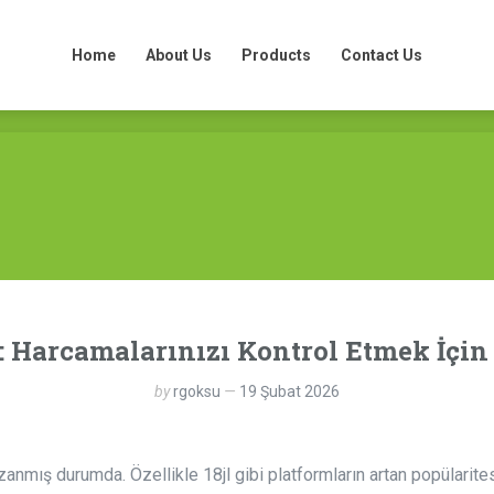
Home
About Us
Products
Contact Us
 Harcamalarınızı Kontrol Etmek İçin 
by
rgoksu
19 Şubat 2026
anmış durumda. Özellikle 18jl gibi platformların artan popülarit