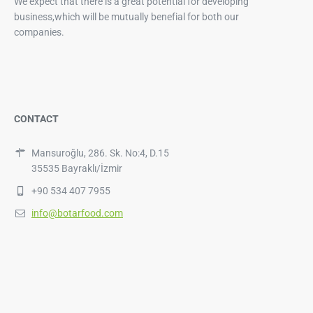
We expect that there is a great potential for developing
business,which will be mutually benefial for both our
companies.
CONTACT
Mansuroğlu, 286. Sk. No:4, D.15
35535 Bayraklı/İzmir
+90 534 407 7955
info@botarfood.com