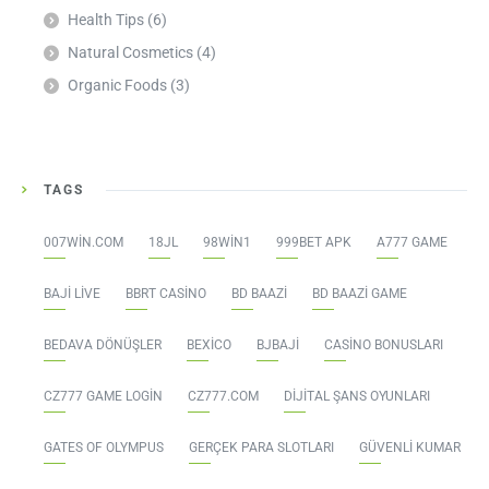
Health Tips
(6)
Natural Cosmetics
(4)
Organic Foods
(3)
TAGS
007WIN.COM
18JL
98WIN1
999BET APK
A777 GAME
BAJI LIVE
BBRT CASINO
BD BAAZI
BD BAAZI GAME
BEDAVA DÖNÜŞLER
BEXICO
BJBAJI
CASINO BONUSLARI
CZ777 GAME LOGIN
CZ777.COM
DIJITAL ŞANS OYUNLARI
GATES OF OLYMPUS
GERÇEK PARA SLOTLARI
GÜVENLI KUMAR