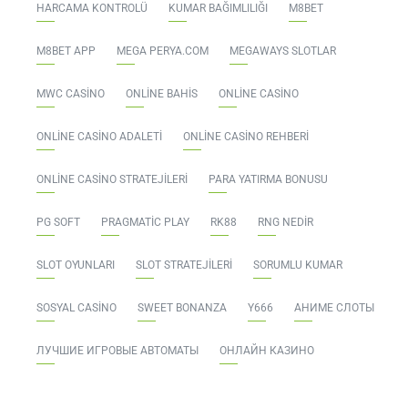
HARCAMA KONTROLÜ
KUMAR BAĞIMLILIĞI
M8BET
M8BET APP
MEGA PERYA.COM
MEGAWAYS SLOTLAR
MWC CASINO
ONLINE BAHIS
ONLINE CASINO
ONLINE CASINO ADALETI
ONLINE CASINO REHBERI
ONLINE CASINO STRATEJILERI
PARA YATIRMA BONUSU
PG SOFT
PRAGMATIC PLAY
RK88
RNG NEDIR
SLOT OYUNLARI
SLOT STRATEJILERI
SORUMLU KUMAR
SOSYAL CASINO
SWEET BONANZA
Y666
АНИМЕ СЛОТЫ
ЛУЧШИЕ ИГРОВЫЕ АВТОМАТЫ
ОНЛАЙН КАЗИНО