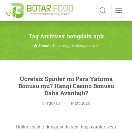
Tag Archives: bongdalu apk
Home
Posts tagged: bongdalu apk
Ücretsiz Spinler mi Para Yatırma
Bonusu mu? Hangi Casino Bonusu
Daha Avantajlı?
by
rgoksu
1 Mart 2026
Online casino dünyasında yeni başlayanlar veya