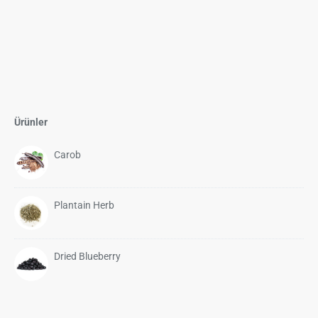
Ürünler
Carob
Plantain Herb
Dried Blueberry