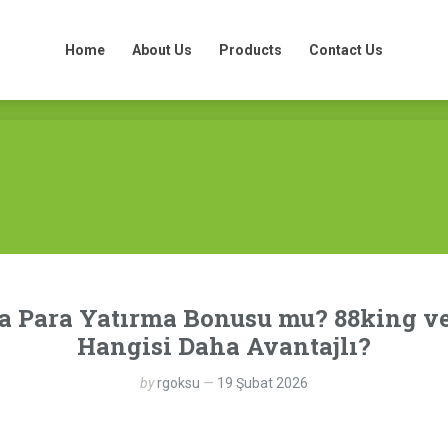
Home
About Us
Products
Contact Us
a Para Yatırma Bonusu mu? 88king ve
Hangisi Daha Avantajlı?
by
rgoksu
19 Şubat 2026