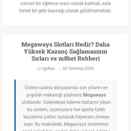
zaman bir eğlence aracı olarak kalmalı, asla
temel bir gelir kaynağı olarak görülmemelidir.
Megaways Slotları Nedir? Daha
Yüksek Kazanç Sağlamasının
Sırları ve m8bet Rehberi
by
rgoksu
20 Temmuz 2026
Online casino dünyasında son yılların en
popüler mekaniği şüphesiz
Megaways
slotlarıdır. Geleneksel ödeme hatlarını yıkan
bu sistem, oyunculara her spinle farklı
kazanma yolları sunarak heyecanı zirveye
taşır. Bu makalede, Megaways sisteminin