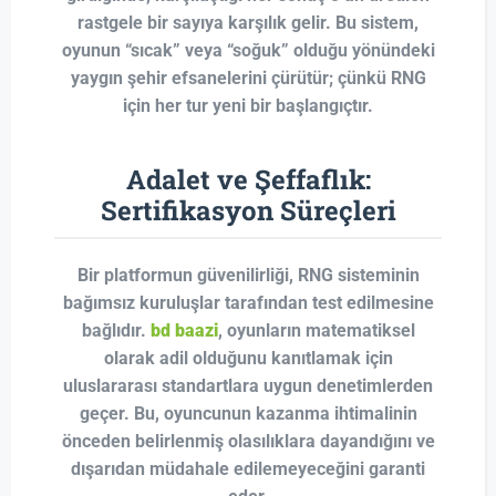
rastgele bir sayıya karşılık gelir. Bu sistem,
oyunun “sıcak” veya “soğuk” olduğu yönündeki
yaygın şehir efsanelerini çürütür; çünkü RNG
için her tur yeni bir başlangıçtır.
Adalet ve Şeffaflık:
Sertifikasyon Süreçleri
Bir platformun güvenilirliği, RNG sisteminin
bağımsız kuruluşlar tarafından test edilmesine
bağlıdır.
bd baazi
, oyunların matematiksel
olarak adil olduğunu kanıtlamak için
uluslararası standartlara uygun denetimlerden
geçer. Bu, oyuncunun kazanma ihtimalinin
önceden belirlenmiş olasılıklara dayandığını ve
dışarıdan müdahale edilemeyeceğini garanti