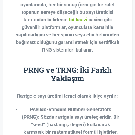
oyunlarında, her bir sonuç (örneğin bir rulet
topunun nereye düşeceği) bu sayı üreticisi
tarafından belirlenir.
bd baazi
casino
gibi
güvenilir platformlar, oyunculara karşı hile
yapılmadığını ve her spinin veya elin birbirinden
bağımsız olduğunu garanti etmek için sertifikalı
RNG sistemleri kullanır.
PRNG ve TRNG: İki Farklı
Yaklaşım
Rastgele sayı üretimi temel olarak ikiye ayrılır:
Pseudo-Random Number Generators
(PRNG):
Sözde rastgele sayı üreteçleridir. Bir
“seed” (başlangıç değeri) kullanarak
karmaşık bir matematiksel formül işletirler.