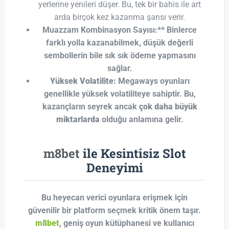
yerlerine yenileri düşer. Bu, tek bir bahis ile art
arda birçok kez kazanma şansı verir.
Muazzam Kombinasyon Sayısı:** Binlerce
farklı yolla kazanabilmek, düşük değerli
sembollerin bile sık sık ödeme yapmasını
sağlar.
Yüksek Volatilite:
Megaways oyunları
genellikle yüksek volatiliteye sahiptir. Bu,
kazançların seyrek ancak
çok daha büyük
miktarlarda
olduğu anlamına gelir.
m8bet
ile Kesintisiz Slot
Deneyimi
Bu heyecan verici oyunlara erişmek için
güvenilir bir platform seçmek kritik önem taşır.
m8bet
, geniş oyun kütüphanesi ve kullanıcı