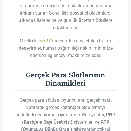
kumarhane atmosferini risk almadan yaşama
imkanı sunar. Genellikle sosyal etkileşimlere,
arkadaş listelerine ve günlük ücretsiz ödüllere
odaklanırlar.
Özellikle
cz7777
üzerinden erişilebilen bu tür
deneyimler, kumar bağımlılığı riskini minimize
ederken eğlenceyi maksimize eder.
Gerçek Para Slotlarının
Dinamikleri
Gerçek para slotları, oyuncuların gerçek nakit
yatırarak gerçek kazançlar elde etmeyi
hedefledikleri kumar oyunlarıdır. Bu oyunlar,
RNG
(Rastgele Sayı Üreticisi)
sistemleri ve
RTP
(Oyuncuya Dönüş Oranı)
gibi matematiksel