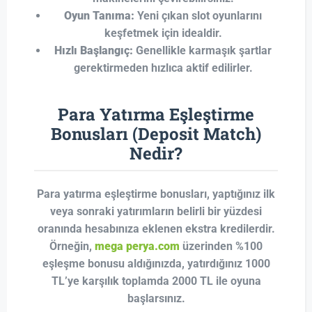
Oyun Tanıma:
Yeni çıkan slot oyunlarını
keşfetmek için idealdir.
Hızlı Başlangıç:
Genellikle karmaşık şartlar
gerektirmeden hızlıca aktif edilirler.
Para Yatırma Eşleştirme
Bonusları (Deposit Match)
Nedir?
Para yatırma eşleştirme bonusları, yaptığınız ilk
veya sonraki yatırımların belirli bir yüzdesi
oranında hesabınıza eklenen ekstra kredilerdir.
Örneğin,
mega perya.com
üzerinden %100
eşleşme bonusu aldığınızda, yatırdığınız 1000
TL’ye karşılık toplamda 2000 TL ile oyuna
başlarsınız.