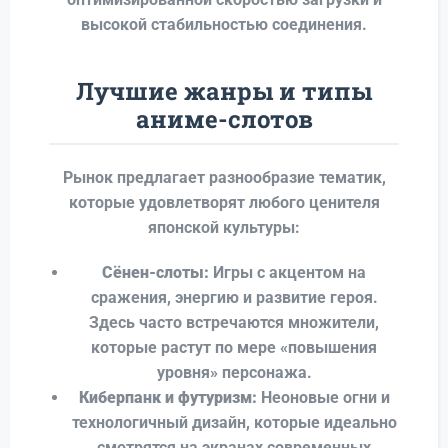
высокой стабильностью соединения.
Лучшие жанры и типы
аниме-слотов
Рынок предлагает разнообразие тематик,
которые удовлетворят любого ценителя
японской культуры:
Сёнен-слоты:
Игры с акцентом на
сражения, энергию и развитие героя.
Здесь часто встречаются множители,
которые растут по мере «повышения
уровня» персонажа.
Киберпанк и футуризм:
Неоновые огни и
технологичный дизайн, которые идеально
смотрятся на экранах современных