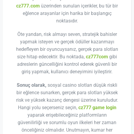
cz777.com
üzerinden sunulan içerikler, bu tür bir
eğlence arayanlar için harika bir başlangıç
noktasıdır.
Öte yandan, risk almayı seven, stratejik bahisler
yapmak isteyen ve gerçek ödüller kazanmayı
hedefleyen bir oyuncuysanız, gerçek para slotları
size hitap edecektir. Bu noktada,
cz777com
gibi
adreslerin güncelliğini kontrol ederek güvenli bir
giriş yapmak, kullanıcı deneyimini iyileştirir.
Sonuç olarak,
sosyal casino slotları düşük riskli
bir eğlence sunarken, gerçek para slotları yüksek
risk ve yüksek kazanç dengesi üzerine kuruludur.
Hangi yolu seçerseniz seçin,
cz777 game login
yaparak erişebileceğiniz platformların
güvenilirliği ve sorumlu oyun ilkeleri her zaman
önceliğiniz olmalıdır. Unutmayın, kumar her