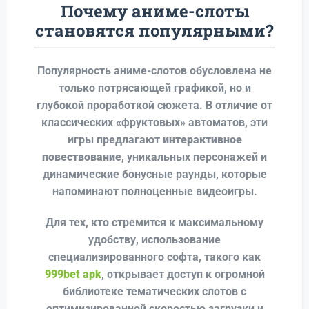
Почему аниме-слоты
становятся популярными?
Популярность аниме-слотов обусловлена не
только потрясающей графикой, но и
глубокой проработкой сюжета. В отличие от
классических «фруктовых» автоматов, эти
игры предлагают
интерактивное
повествование
, уникальных персонажей и
динамические бонусные раунды, которые
напоминают полноценные видеоигры.
Для тех, кто стремится к максимальному
удобству, использование
специализированного софта, такого как
999bet apk
, открывает доступ к огромной
библиотеке тематических слотов с
оптимизированной скоростью загрузки и