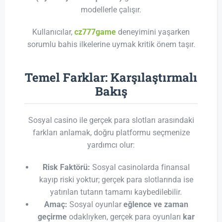
modellerle çalışır.
Kullanıcılar,
cz777game
deneyimini yaşarken
sorumlu bahis ilkelerine uymak kritik önem taşır.
Temel Farklar: Karşılaştırmalı
Bakış
Sosyal casino ile gerçek para slotları arasındaki
farkları anlamak, doğru platformu seçmenize
yardımcı olur:
Risk Faktörü:
Sosyal casinolarda finansal
kayıp riski yoktur; gerçek para slotlarında ise
yatırılan tutarın tamamı kaybedilebilir.
Amaç:
Sosyal oyunlar
eğlence ve zaman
geçirme
odaklıyken, gerçek para oyunları
kar