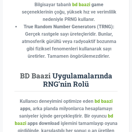
Bilgisayar tabanlı
bd baazi
game
seçeneklerinin çoğu, yüksek hız ve verimlilik
nedeniyle PRNG kullanır.
True Random Number Generators (TRNG):
Gerçek rastgele sayı üreteçleridir. Bunlar,
atmosferik gürültü veya radyoaktif bozunma
gibi fiziksel fenomenleri kullanarak sayı
üretirler. Tamamen öngörülemezdirler.
BD Baazi
Uygulamalarında
RNG’nin Rolü
Kullanıcı deneyimini optimize eden
bd baazi
apps
, arka planda milyonlarca hesaplamayı
saniyeler içinde gerçekleştirir. Bir oyuncu
bd
baazi
apps download
işlemini tamamlayıp oyuna
girdiğinde, karşılaştığı her sonuç o an üretilen