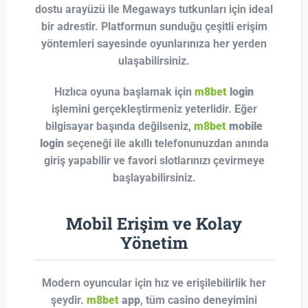
dostu arayüzü ile Megaways tutkunları için ideal
bir adrestir. Platformun sunduğu çeşitli erişim
yöntemleri sayesinde oyunlarınıza her yerden
ulaşabilirsiniz.
Hızlıca oyuna başlamak için
m8bet
login
işlemini gerçekleştirmeniz yeterlidir. Eğer
bilgisayar başında değilseniz,
m8bet
mobile
login
seçeneği ile akıllı telefonunuzdan anında
giriş yapabilir ve favori slotlarınızı çevirmeye
başlayabilirsiniz.
Mobil Erişim ve Kolay
Yönetim
Modern oyuncular için hız ve erişilebilirlik her
şeydir.
m8bet
app
, tüm casino deneyimini