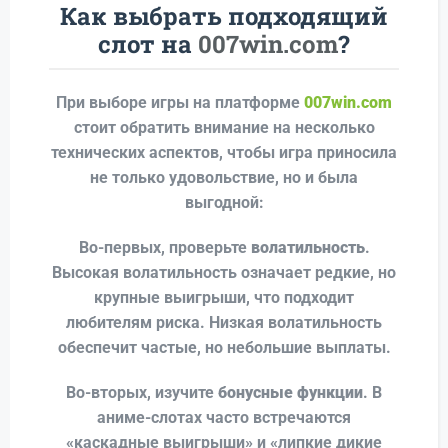
Как выбрать подходящий
слот на
007win.com
?
При выборе игры на платформе
007win.com
стоит обратить внимание на несколько
технических аспектов, чтобы игра приносила
не только удовольствие, но и была
выгодной:
Во-первых, проверьте
волатильность
.
Высокая волатильность означает редкие, но
крупные выигрыши, что подходит
любителям риска. Низкая волатильность
обеспечит частые, но небольшие выплаты.
Во-вторых, изучите
бонусные функции
. В
аниме-слотах часто встречаются
«каскадные выигрыши» и «липкие дикие