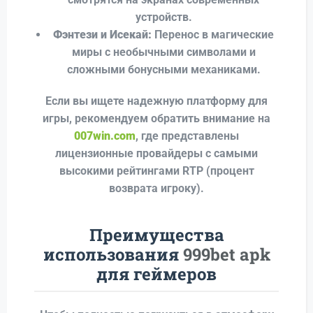
устройств.
Фэнтези и Исекай:
Перенос в магические
миры с необычными символами и
сложными бонусными механиками.
Если вы ищете надежную платформу для
игры, рекомендуем обратить внимание на
007win.com
, где представлены
лицензионные провайдеры с самыми
высокими рейтингами RTP (процент
возврата игроку).
Преимущества
использования
999bet apk
для геймеров