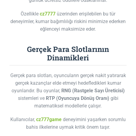
günlük ücretsiz ödüllere odaklanırlar.
Özellikle
cz7777
üzerinden erişilebilen bu tür
deneyimler, kumar bağımlılığı riskini minimize ederken
eğlenceyi maksimize eder.
Gerçek Para Slotlarının
Dinamikleri
Gerçek para slotları, oyuncuların gerçek nakit yatırarak
gerçek kazançlar elde etmeyi hedefledikleri kumar
oyunlarıdır. Bu oyunlar,
RNG (Rastgele Sayı Üreticisi)
sistemleri ve
RTP (Oyuncuya Dönüş Oranı)
gibi
matematiksel modellerle çalışır.
Kullanıcılar,
cz777game
deneyimini yaşarken sorumlu
bahis ilkelerine uymak kritik önem taşır.