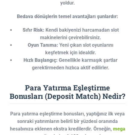
yoldur.
Bedava dönüşlerin temel avantajları şunlardır:
Sıfır Risk:
Kendi bakiyenizi harcamadan slot
makinelerini çevirebilirsiniz.
Oyun Tanıma:
Yeni çıkan slot oyunlarını
keşfetmek için idealdir.
Hızlı Başlangıç:
Genellikle karmaşık şartlar
gerektirmeden hızlıca aktif edilirler.
Para Yatırma Eşleştirme
Bonusları (Deposit Match) Nedir?
Para yatırma eşleştirme bonusları, yaptığınız ilk veya
sonraki yatırımların belirli bir yüzdesi oranında
hesabınıza eklenen ekstra kredilerdir. Örneğin,
mega