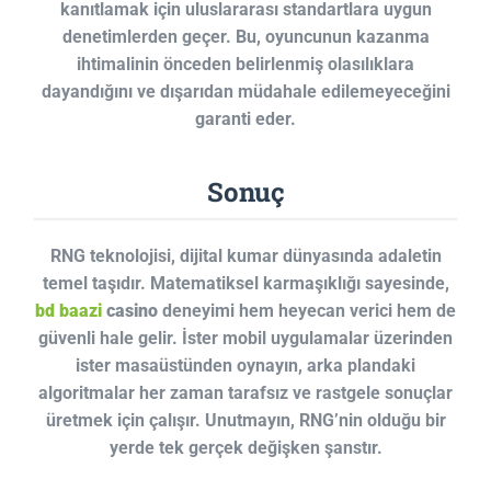
kanıtlamak için uluslararası standartlara uygun
denetimlerden geçer. Bu, oyuncunun kazanma
ihtimalinin önceden belirlenmiş olasılıklara
dayandığını ve dışarıdan müdahale edilemeyeceğini
garanti eder.
Sonuç
RNG teknolojisi, dijital kumar dünyasında adaletin
temel taşıdır. Matematiksel karmaşıklığı sayesinde,
bd baazi
casino
deneyimi hem heyecan verici hem de
güvenli hale gelir. İster mobil uygulamalar üzerinden
ister masaüstünden oynayın, arka plandaki
algoritmalar her zaman tarafsız ve rastgele sonuçlar
üretmek için çalışır. Unutmayın, RNG’nin olduğu bir
yerde tek gerçek değişken şanstır.