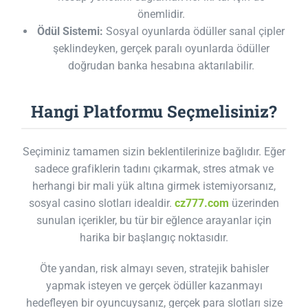
önemlidir.
Ödül Sistemi:
Sosyal oyunlarda ödüller sanal çipler
şeklindeyken, gerçek paralı oyunlarda ödüller
doğrudan banka hesabına aktarılabilir.
Hangi Platformu Seçmelisiniz?
Seçiminiz tamamen sizin beklentilerinize bağlıdır. Eğer
sadece grafiklerin tadını çıkarmak, stres atmak ve
herhangi bir mali yük altına girmek istemiyorsanız,
sosyal casino slotları idealdir.
cz777.com
üzerinden
sunulan içerikler, bu tür bir eğlence arayanlar için
harika bir başlangıç noktasıdır.
Öte yandan, risk almayı seven, stratejik bahisler
yapmak isteyen ve gerçek ödüller kazanmayı
hedefleyen bir oyuncuysanız, gerçek para slotları size