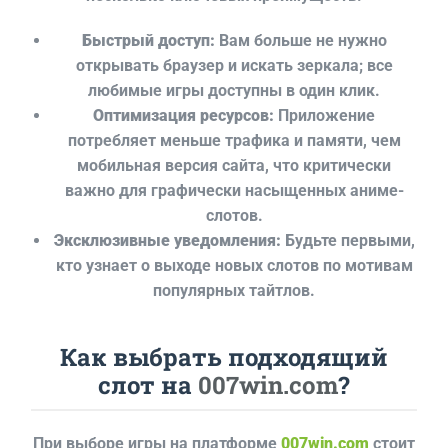
Быстрый доступ:
Вам больше не нужно
открывать браузер и искать зеркала; все
любимые игры доступны в один клик.
Оптимизация ресурсов:
Приложение
потребляет меньше трафика и памяти, чем
мобильная версия сайта, что критически
важно для графически насыщенных аниме-
слотов.
Эксклюзивные уведомления:
Будьте первыми,
кто узнает о выходе новых слотов по мотивам
популярных тайтлов.
Как выбрать подходящий
слот на
007win.com
?
При выборе игры на платформе
007win.com
стоит