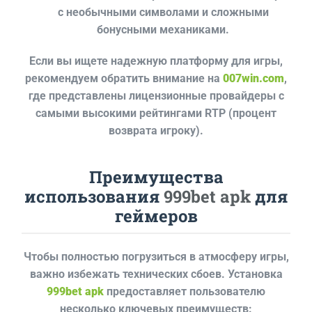
с необычными символами и сложными
бонусными механиками.
Если вы ищете надежную платформу для игры,
рекомендуем обратить внимание на
007win.com
,
где представлены лицензионные провайдеры с
самыми высокими рейтингами RTP (процент
возврата игроку).
Преимущества
использования
999bet apk
для
геймеров
Чтобы полностью погрузиться в атмосферу игры,
важно избежать технических сбоев. Установка
999bet apk
предоставляет пользователю
несколько ключевых преимуществ: