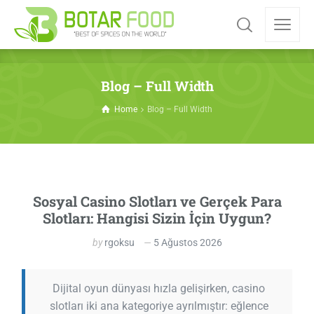
Blog – Full Width
Home
Blog – Full Width
Sosyal Casino Slotları ve Gerçek Para
Slotları: Hangisi Sizin İçin Uygun?
by
rgoksu
5 Ağustos 2026
Dijital oyun dünyası hızla gelişirken, casino
slotları iki ana kategoriye ayrılmıştır: eğlence