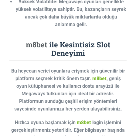
Yüksek Volatilite:
Megaways oyunları genellikle
yüksek volatiliteye sahiptir. Bu, kazançların seyrek
ancak
çok daha büyük miktarlarda
olduğu
anlamına gelir.
m8bet
ile Kesintisiz Slot
Deneyimi
Bu heyecan verici oyunlara erişmek için güvenilir bir
platform seçmek kritik önem taşır.
m8bet
, geniş
oyun kütüphanesi ve kullanıcı dostu arayüzü ile
Megaways tutkunları için ideal bir adrestir.
Platformun sunduğu çeşitli erişim yöntemleri
sayesinde oyunlarınıza her yerden ulaşabilirsiniz.
Hızlıca oyuna başlamak için
m8bet
login
işlemini
gerçekleştirmeniz yeterlidir. Eğer bilgisayar başında