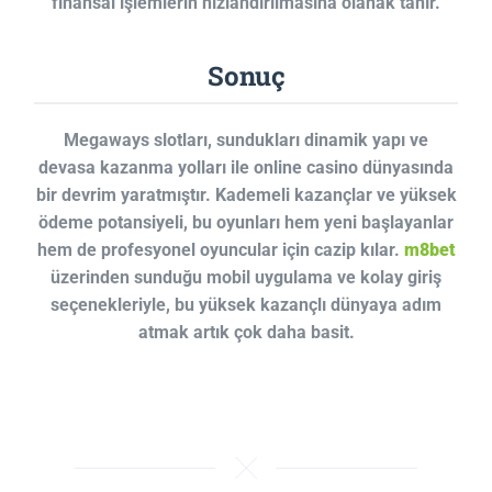
finansal işlemlerin hızlandırılmasına olanak tanır.
Sonuç
Megaways slotları, sundukları dinamik yapı ve
devasa kazanma yolları ile online casino dünyasında
bir devrim yaratmıştır. Kademeli kazançlar ve yüksek
ödeme potansiyeli, bu oyunları hem yeni başlayanlar
hem de profesyonel oyuncular için cazip kılar.
m8bet
üzerinden sunduğu mobil uygulama ve kolay giriş
seçenekleriyle, bu yüksek kazançlı dünyaya adım
atmak artık çok daha basit.