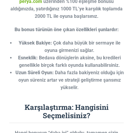
perya.com
üzerinden %100 eşleşme bonusu
aldığınızda, yatırdığınız 1000 TL’ye karşılık toplamda
2000 TL ile oyuna başlarsınız.
Bu bonus türünün öne çıkan özellikleri şunlardır:
Yüksek Bakiye:
Çok daha büyük bir sermaye ile
oyuna girmenizi sağlar.
Esneklik:
Bedava dönüşlerin aksine, bu kredileri
genellikle birçok farklı oyunda kullanabilirsiniz.
Uzun Süreli Oyun:
Daha fazla bakiyeniz olduğu için
oyun süreniz artar ve strateji geliştirme şansınız
yükselir.
Karşılaştırma: Hangisini
Seçmelisiniz?
Hangi bonusun “daha iyi” olduğu, tamamen sizin