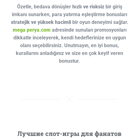
Özetle, bedava dönüşler
hızlı ve risksiz
bir giriş
imkanı sunarken, para yatırma eşleştirme bonusları
stratejik ve yüksek hacimli
bir oyun deneyimi sağlar.
mega perya.com
adresinde sunulan promosyonları
dikkatle inceleyerek, kendi hedeflerinize en uygun
olanı seçebilirsiniz. Unutmayın, en iyi bonus,
kurallarını anladığınız ve size en çok keyif veren
bonustur.
Лучшие слот-игры для фанатов