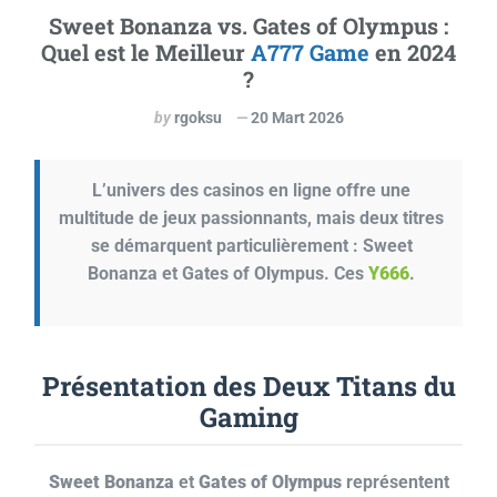
Sweet Bonanza vs. Gates of Olympus :
Quel est le Meilleur
A777 Game
en 2024
?
by
rgoksu
20 Mart 2026
L’univers des casinos en ligne offre une
multitude de jeux passionnants, mais deux titres
se démarquent particulièrement : Sweet
Bonanza et Gates of Olympus. Ces
Y666
.
Présentation des Deux Titans du
Gaming
Sweet Bonanza
et
Gates of Olympus
représentent